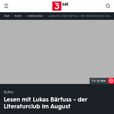
Hauptnavigation
3SAT
Sie
3sat
Kultur
Literaturclub
Lesen mit Lukas Bärfuss - der Literaturclub im Augus
sind
hier:
1 h 14 min
Kultur
Lesen mit Lukas Bärfuss - der
Literaturclub im August