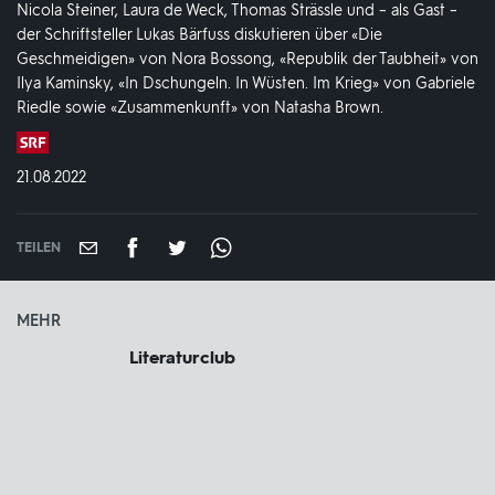
Nicola Steiner, Laura de Weck, Thomas Strässle und – als Gast –
der Schriftsteller Lukas Bärfuss diskutieren über «Die
Geschmeidigen» von Nora Bossong, «Republik der Taubheit» von
Ilya Kaminsky, «In Dschungeln. In Wüsten. Im Krieg» von Gabriele
Riedle sowie «Zusammenkunft» von Natasha Brown.
Produktionsland
und
DATUM:
21.08.2022
-
jahr:
TEILEN
MEHR
Literaturclub