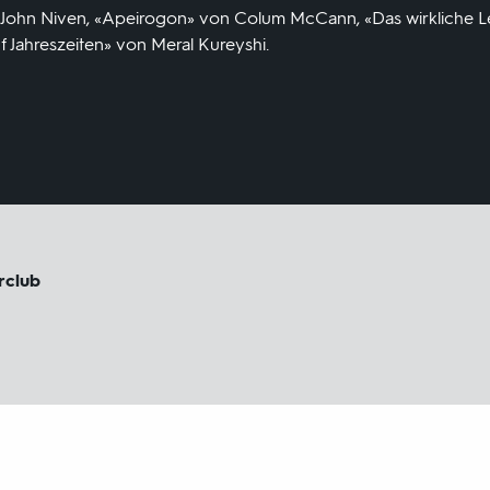
on John Niven, «Apeirogon» von Colum McCann, «Das wirkliche 
 Jahreszeiten» von Meral Kureyshi.
urclub