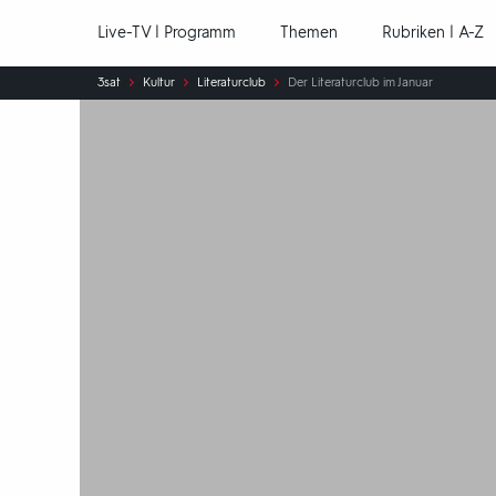
Hauptnavigation
Live-TV | Programm
Themen
Rubriken | A-Z
Sie
3sat
Kultur
Literaturclub
Der Literaturclub im Januar
sind
hier: