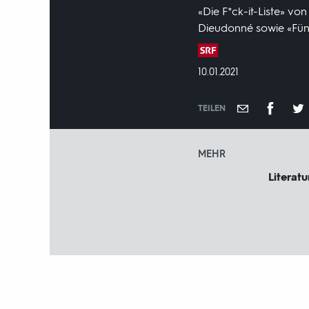
«Die F*ck-it-Liste» v
Dieudonné sowie «Fünf
Produktionsland
und
DATUM:
10.01.2021
-
jahr:
TEILEN
MEHR
Literat