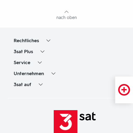
Inhaltsangabe
nach oben
Rechtliches
3sat
Plus
Service
Unternehmen
3sat
auf