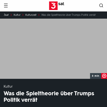
Hauptnavigation
3SAT
Sie
3sat
Kultur
Kulturzeit
Was die Spieltheorie über Trumps Politik verrät
sind
hier:
6 min
Kultur
Was die Spieltheorie über Trumps
Politik verrät