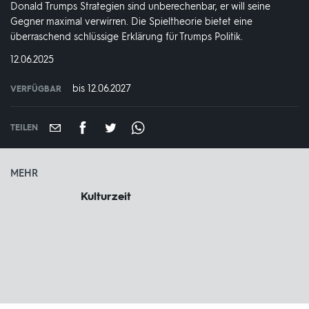
Donald Trumps Strategien sind unberechenbar, er will seine
Gegner maximal verwirren. Die Spieltheorie bietet eine
überraschend schlüssige Erklärung für Trumps Politik.
DATUM:
12.06.2025
bis 12.06.2027
VERFÜGBAR
weltweit
VERFÜGBAR
BIS:
TEILEN
MEHR
Kulturzeit