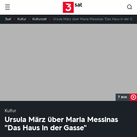
Hauptnavigation
3SAT
Sie
3sat
Kultur
Kulturzeit
Ursula März über Maria Messinas "Das Haus in der Gass
sind
hier:
7 min
Kultur
Ursula März über Maria Messinas
"Das Haus in der Gasse"