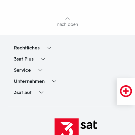
mit
Inhaltsangabe
nach oben
Rechtliches
3sat
Plus
Service
Unternehmen
3sat
auf