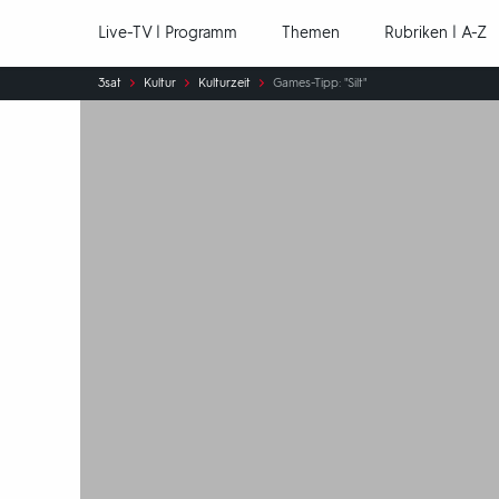
Hauptnavigation
Live-TV | Programm
Themen
Rubriken | A-Z
Sie
3sat
Kultur
Kulturzeit
Games-Tipp: "Silt"
sind
hier: