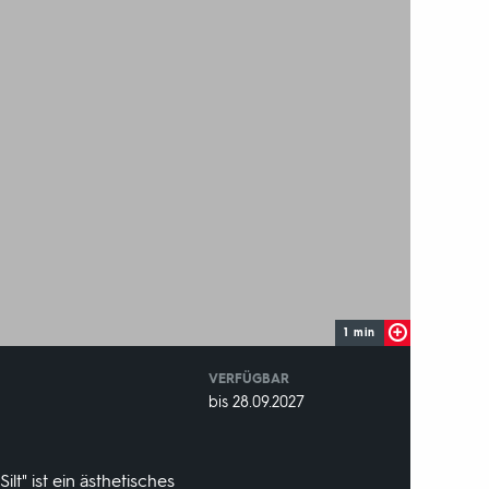
1 min
VERFÜGBAR
weltweit
VERFÜGBAR
bis 28.09.2027
BIS:
t" ist ein ästhetisches