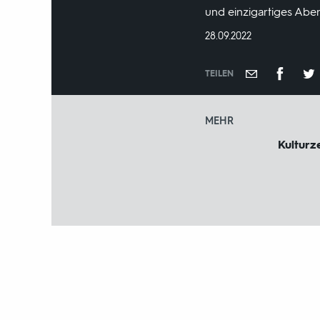
und einzigartiges Aben
DATUM:
28.09.2022
TEILEN
MEHR
Kulturze