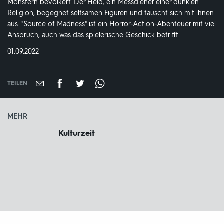
Monstern bevölkert. Der Held, ein Messdiener einer dunklen
Religion, begegnet seltsamen Figuren und tauscht sich mit ihnen
aus. "Source of Madness" ist ein Horror-Action-Abenteuer mit viel
Anspruch, auch was das spielerische Geschick betrifft.
DATUM:
01.09.2022
TEILEN
MEHR
Kulturzeit