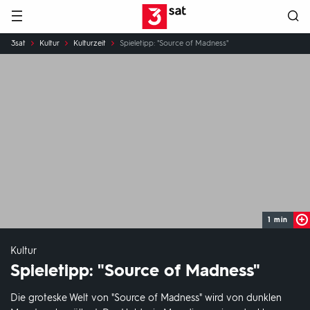
Hauptnavigation
3SAT
Sie
3sat
Kultur
Kulturzeit
Spieletipp: "Source of Madness"
sind
hier:
1 min
Kultur
Spieletipp: "Source of Madness"
Die groteske Welt von "Source of Madness" wird von dunklen