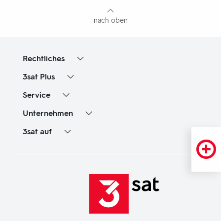
Inhaltsangabe
nach oben
Rechtliches
3sat
Plus
Service
Unternehmen
3sat
auf