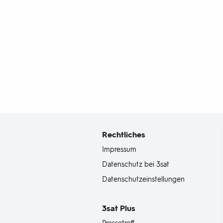
Fußbereich
mit
Inhaltsangabe
Rechtliches
Impressum
Datenschutz bei 3sat
Datenschutzeinstellungen
3sat
Plus