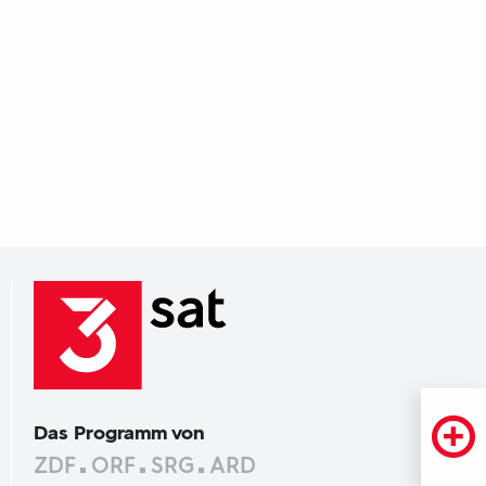
Das Programm von
ZDF
ORF
SRG
ARD