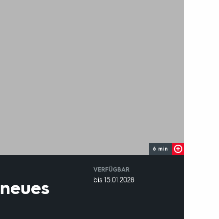
6 min
VERFÜGBAR
weltweit
VERFÜGBAR
bis 15.01.2028
 neues
BIS: