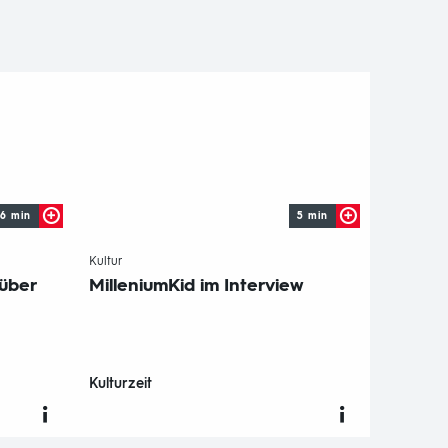
6 min
5 min
-
Kultur
 über
MilleniumKid im Interview
Kulturzeit