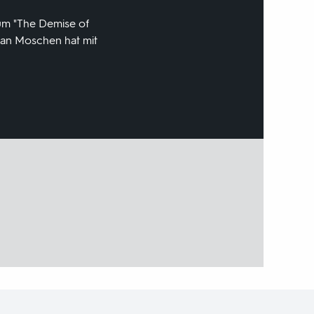
bum "The Demise of
lian Moschen hat mit