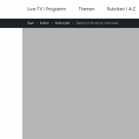
Hauptnavigation
Live-TV | Programm
Themen
Rubriken | A-Z
Sie
3sat
Kultur
Kulturzeit
Sleaford Mods im Interview
sind
hier: