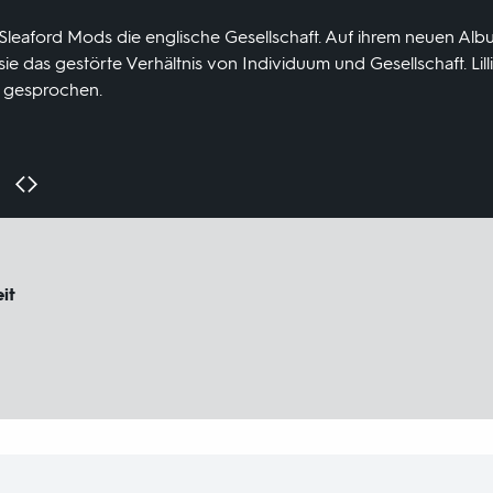
n Sleaford Mods die englische Gesellschaft. Auf ihrem neuen Al
sie das gestörte Verhältnis von Individuum und Gesellschaft. Lil
 gesprochen.
it