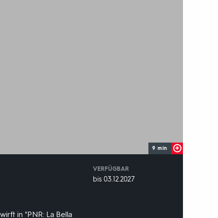
9 min
VERFÜGBAR
weltweit
VERFÜGBAR
bis 03.12.2027
BIS:
irft in "PNR: La Bella