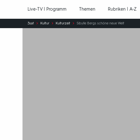
Hauptnavigation
Live-TV | Programm
Themen
Rubriken | A-Z
Sie
3sat
Kultur
Kulturzeit
Sibylle Bergs schöne neue Welt
sind
hier: