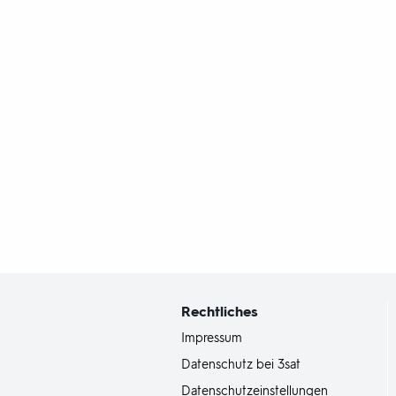
Fußbereich
mit
Inhaltsangabe
Rechtliches
Impressum
Datenschutz bei 3sat
Datenschutzeinstellungen