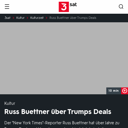
Hauptnavigation
3SAT
Sie
3sat
Kultur
Kulturzeit
Russ Buettner über Trumps Deals
sind
hier:
10 min
Kultur
Russ Buettner über Trumps Deals
Der "New York Times"-Reporter Russ Buettner hat über Jahre zu