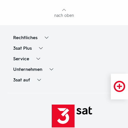
Inhaltsangabe
nach oben
Rechtliches
3sat
Plus
Service
Unternehmen
3sat
auf