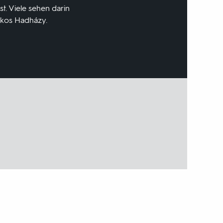
t. Viele sehen darin
 Ákos Hadházy.