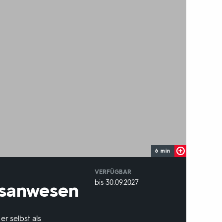
6 min
VERFÜGBAR
weltweit
VERFÜGBAR
bis 30.09.2027
usanwesen
BIS:
r selbst als