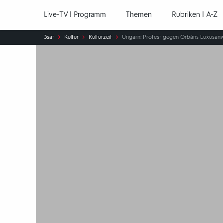
Hauptnavigation
Live-TV | Programm
Themen
Rubriken | A-Z
Sie
3sat
Kultur
Kulturzeit
Ungarn: Protest gegen Orbáns Luxusan
sind
hier: