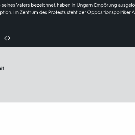
b seines Vaters bezeichnet, haben in Ungarn Empörung ausgelös
ption. Im Zentrum des Protests steht der Oppositionspolitiker
it