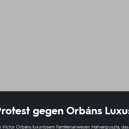
Protest gegen Orbáns Lux
ictor Orbáns luxuriösem Familienanwesen Hatvanpuszta, das e