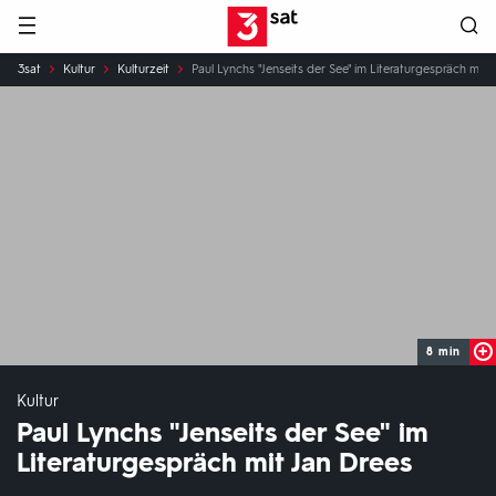
Hauptnavigation
3SAT
Sie
3sat
Kultur
Kulturzeit
Paul Lynchs "Jenseits der See" im Literaturgespräch mit 
sind
hier:
8 min
Kultur
Paul Lynchs "Jenseits der See" im
Literaturgespräch mit Jan Drees