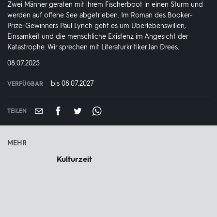
Zwei Männer geraten mit ihrem Fischerboot in einen Sturm und
werden auf offene See abgetrieben. Im Roman des Booker-
Prize-Gewinners Paul Lynch geht es um Überlebenswillen,
Einsamkeit und die menschliche Existenz im Angesicht der
Katastrophe. Wir sprechen mit Literaturkritiker Jan Drees.
DATUM:
08.07.2025
bis 08.07.2027
VERFÜGBAR
weltweit
VERFÜGBAR
BIS:
TEILEN
MEHR
Kulturzeit