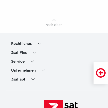
Fußbereich
mit
Inhaltsangabe
nach oben
Rechtliches
3sat
Plus
Service
Unternehmen
3sat
auf