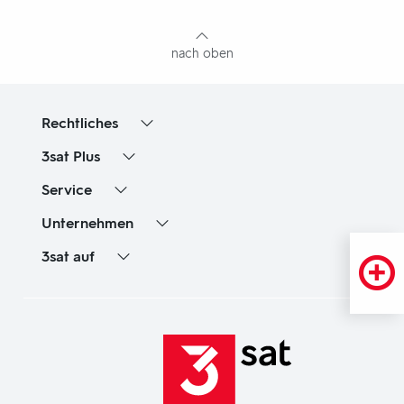
Inhaltsangabe
nach oben
Rechtliches
3sat
Plus
Service
Unternehmen
3sat
auf