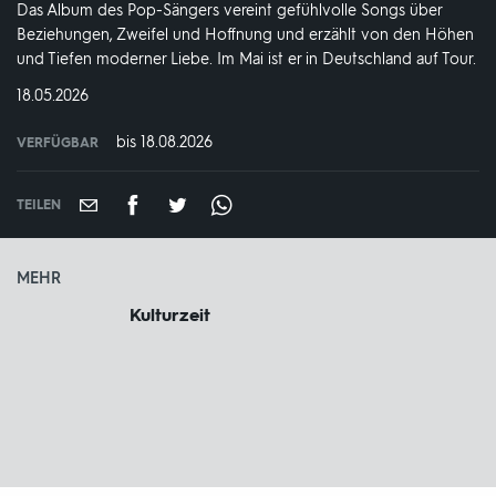
Das Album des Pop-Sängers vereint gefühlvolle Songs über
Beziehungen, Zweifel und Hoffnung und erzählt von den Höhen
und Tiefen moderner Liebe. Im Mai ist er in Deutschland auf Tour.
DATUM:
18.05.2026
bis 18.08.2026
VERFÜGBAR
weltweit
VERFÜGBAR
BIS:
TEILEN
MEHR
Kulturzeit