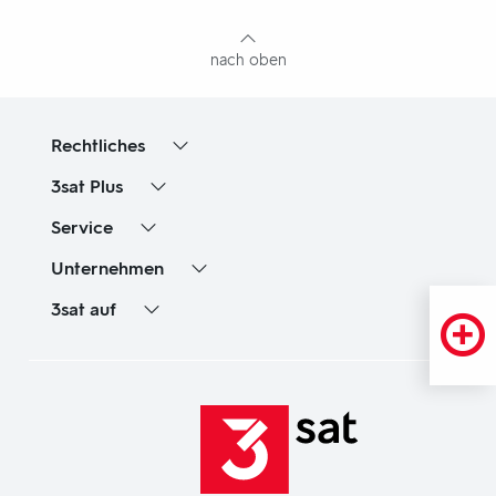
Inhaltsangabe
nach oben
Rechtliches
3sat
Plus
Service
Unternehmen
3sat
auf