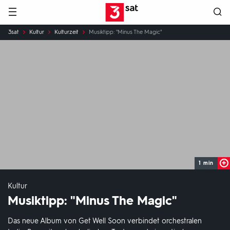
Hauptnavigation
3SAT
Sie
3sat
Kultur
Kulturzeit
Musiktipp: "Minus The Magic"
sind
hier:
1 min
Kultur
Musiktipp: "Minus The Magic"
Das neue Album von Get Well Soon verbindet orchestralen