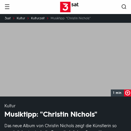
Hauptnavigation
3SAT
Sie
3sat
Kultur
Kulturzeit
Musiktipp: "Christin Nichols"
sind
hier:
1 min
Kultur
Musiktipp: "Christin Nichols"
Das neue Album von Christin Nichols zeigt die Künstlerin so