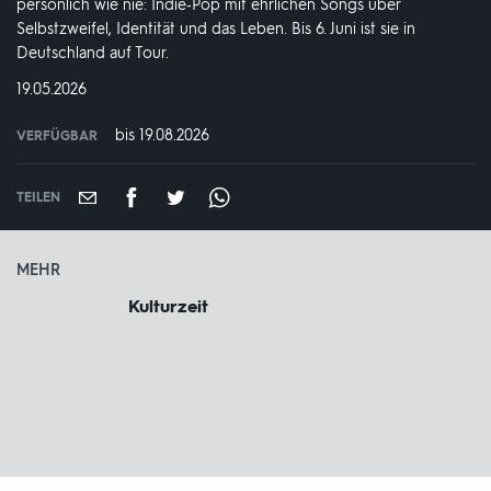
persönlich wie nie: Indie‑Pop mit ehrlichen Songs über
Selbstzweifel, Identität und das Leben. Bis 6. Juni ist sie in
Deutschland auf Tour.
DATUM:
19.05.2026
bis 19.08.2026
VERFÜGBAR
weltweit
VERFÜGBAR
BIS:
TEILEN
MEHR
Kulturzeit