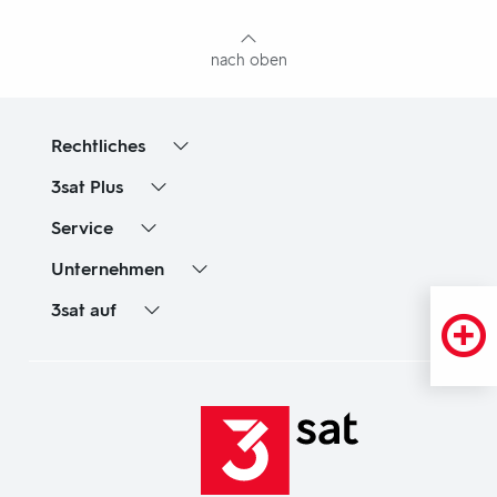
Inhaltsangabe
nach oben
Rechtliches
3sat
Plus
Service
Unternehmen
3sat
auf