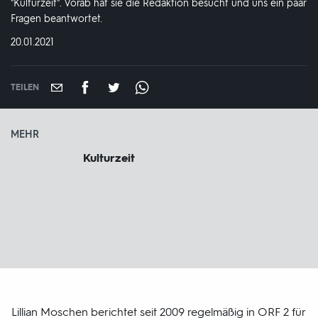
"Kulturzeit". Vorab hat sie die Redaktion besucht und uns ein paar
Fragen beantwortet.
DATUM:
20.01.2021
TEILEN
MEHR
Kulturzeit
Lillian Moschen berichtet seit 2009 regelmäßig in ORF 2 für