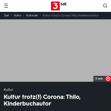
Hauptnavigation
3SAT
Sie
3sat
Kultur
Kulturzeit
Kultur trotz(t) Corona: Thilo, Kinderbuchautor
sind
hier:
3 min
Kultur
Kultur trotz(t) Corona: Thilo,
Kinderbuchautor