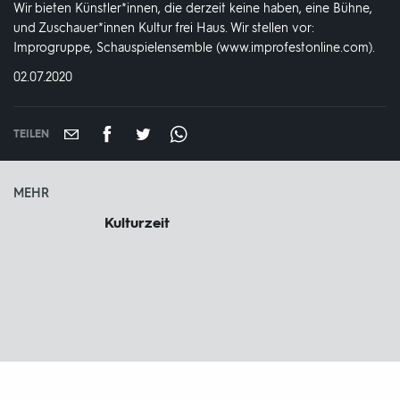
Wir bieten Künstler*innen, die derzeit keine haben, eine Bühne,
und Zuschauer*innen Kultur frei Haus. Wir stellen vor:
Improgruppe, Schauspielensemble (www.improfestonline.com).
DATUM:
02.07.2020
TEILEN
MEHR
Kulturzeit