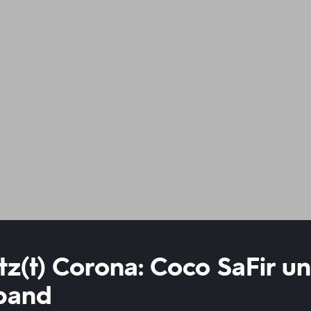
otz(t) Corona: Coco SaFir u
band