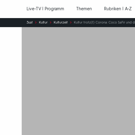
Hauptnavigation
Live-TV | Programm
Themen
Rubriken | A-Z
Sie
3sat
Kultur
Kulturzeit
Kultur trotz(t) Corona: Coco SaFir und 
sind
hier: