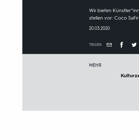
Wir bieten Künstler*in
stellen vor: Coco SaFi
DATUM:
20.03.2020
TEILEN
MEHR
Kulturze