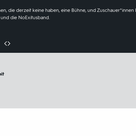
nen, die derzeit keine haben, eine Bühne, und Zuschauer*innen Ku
r und die NoExitusband.
it