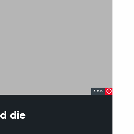
3 min
nd die