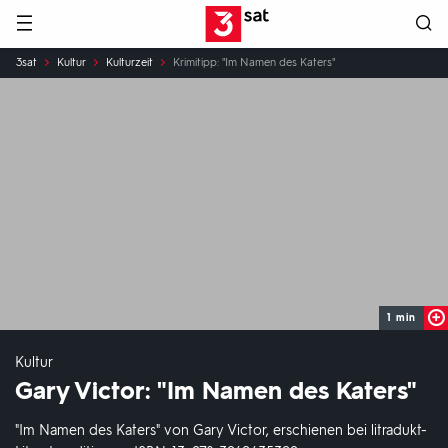
Hauptnavigation
3SAT
Sie
3sat
Kultur
Kulturzeit
Krimitipp: "Im Namen des Katers"
sind
hier:
1 min
Kultur
Gary Victor: "Im Namen des Katers"
"Im Namen des Katers" von Gary Victor, erschienen bei litradukt-