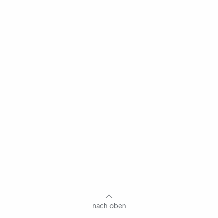
Fußbereich
mit
Inhaltsangabe
nach oben