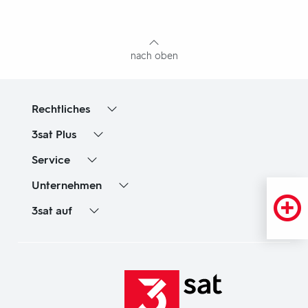
mit
Inhaltsangabe
nach oben
Rechtliches
3sat
Plus
Service
Unternehmen
3sat
auf