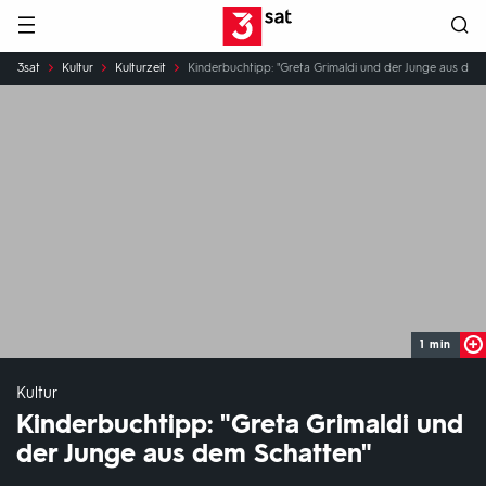
Hauptnavigation
3SAT
Sie
3sat
Kultur
Kulturzeit
Kinderbuchtipp: "Greta Grimaldi und der Junge aus dem
sind
hier:
1 min
Kultur
Kinderbuchtipp: "Greta Grimaldi und
der Junge aus dem Schatten"