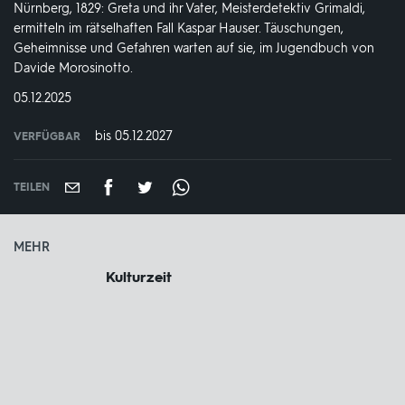
Nürnberg, 1829: Greta und ihr Vater, Meisterdetektiv Grimaldi,
ermitteln im rätselhaften Fall Kaspar Hauser. Täuschungen,
Geheimnisse und Gefahren warten auf sie, im Jugendbuch von
Davide Morosinotto.
DATUM:
05.12.2025
bis 05.12.2027
VERFÜGBAR
weltweit
VERFÜGBAR
BIS:
TEILEN
MEHR
Kulturzeit