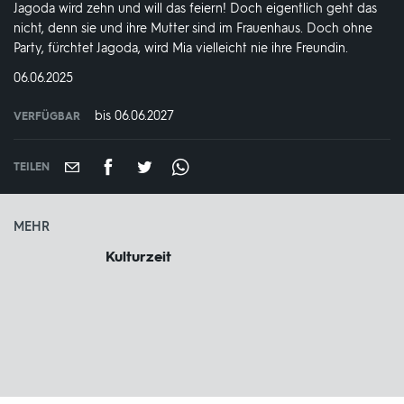
Jagoda wird zehn und will das feiern! Doch eigentlich geht das
nicht, denn sie und ihre Mutter sind im Frauenhaus. Doch ohne
Party, fürchtet Jagoda, wird Mia vielleicht nie ihre Freundin.
DATUM:
06.06.2025
bis 06.06.2027
VERFÜGBAR
weltweit
VERFÜGBAR
BIS:
TEILEN
MEHR
Kulturzeit