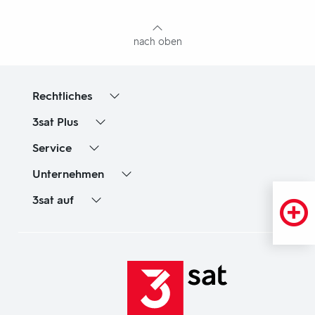
Inhaltsangabe
nach oben
Rechtliches
3sat
Plus
Service
Unternehmen
3sat
auf