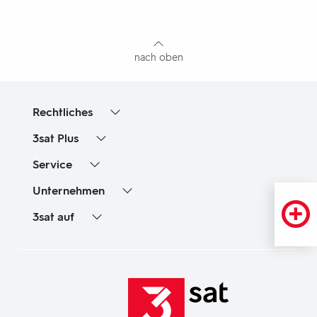
mit
Inhaltsangabe
nach oben
Rechtliches
3sat
Plus
Service
Unternehmen
3sat
auf