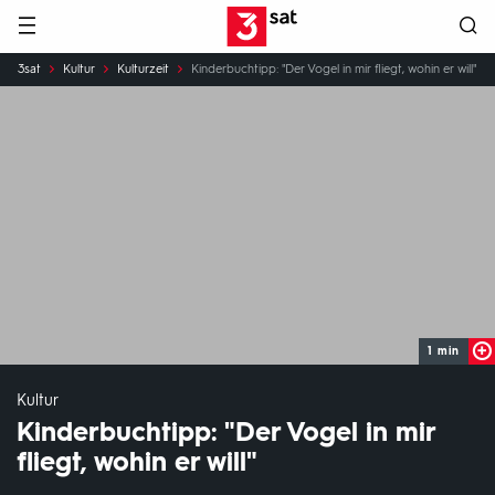
Hauptnavigation
3SAT
Sie
3sat
Kultur
Kulturzeit
Kinderbuchtipp: "Der Vogel in mir fliegt, wohin er will"
sind
hier:
1 min
Kultur
Kinderbuchtipp: "Der Vogel in mir
fliegt, wohin er will"