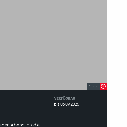
1 min
VERFÜGBAR
weltweit
VERFÜGBAR
bis 06.09.2026
BIS:
jeden Abend, bis die