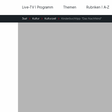
Hauptnavigation
Live-TV | Programm
Themen
Rubriken | A-Z
Sie
3sat
Kultur
Kulturzeit
Kinderbuchtipp: "Das Nachtkind"
sind
hier: