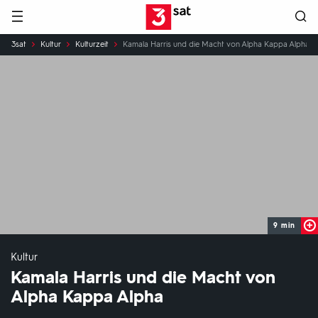
Hauptnavigation
3SAT
Sie
3sat
Kultur
Kulturzeit
Kamala Harris und die Macht von Alpha Kappa Alpha
sind
hier:
9 min
Kultur
Kamala Harris und die Macht von
Alpha Kappa Alpha