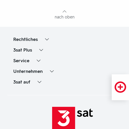
Inhaltsangabe
nach oben
Rechtliches
3sat
Plus
Service
Unternehmen
3sat
auf