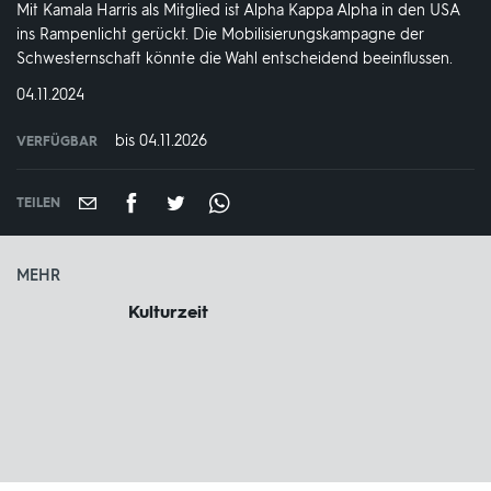
Mit Kamala Harris als Mitglied ist Alpha Kappa Alpha in den USA
ins Rampenlicht gerückt. Die Mobilisierungskampagne der
Schwesternschaft könnte die Wahl entscheidend beeinflussen.
DATUM:
04.11.2024
bis 04.11.2026
VERFÜGBAR
weltweit
VERFÜGBAR
BIS:
TEILEN
MEHR
Kulturzeit