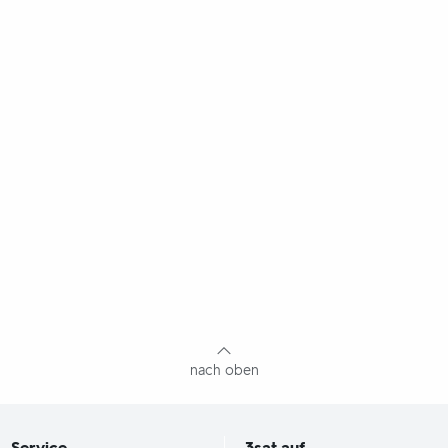
nach oben
Service
3sat
auf