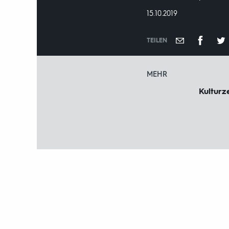
DATUM:
15.10.2019
TEILEN
MEHR
Kulturze