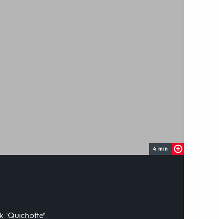
4 min
k "Quichotte".