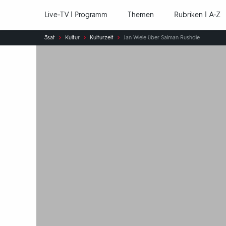
Hauptnavigation
Live-TV | Programm
Themen
Rubriken | A-Z
Sie
3sat
Kultur
Kulturzeit
Jan Wiele über Salman Rushdie
sind
hier: