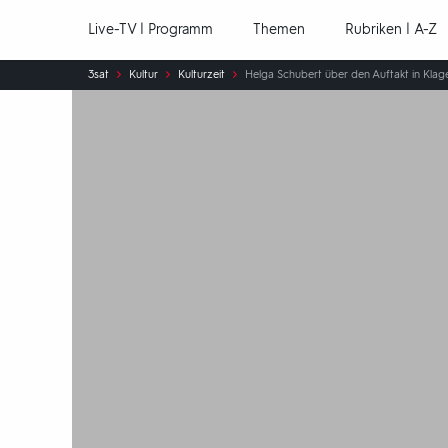
Hauptnavigation
Live-TV | Programm
Themen
Rubriken | A-Z
Sie
3sat
Kultur
Kulturzeit
Helga Schubert über den Auftakt in Klag
sind
hier: