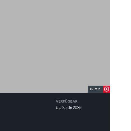
10 min
VERFÜGBAR
weltweit
VERFÜGBAR
bis 25.06.2028
BIS: