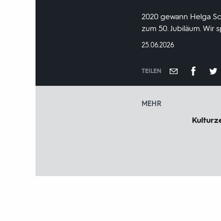
2020 gewann Helga Sch
zum 50. Jubiläum. Wir 
DATUM:
25.06.2026
TEILEN
MEHR
Kulturze