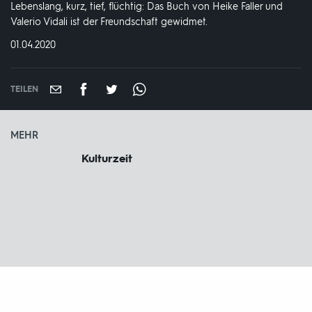
Lebenslang, kurz, tief, flüchtig: Das Buch von Heike Faller und
Valerio Vidali ist der Freundschaft gewidmet.
DATUM:
01.04.2020
TEILEN
MEHR
Kulturzeit