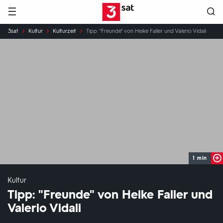
Hauptnavigation
3SAT
Sie
3sat
Kultur
Kulturzeit
Tipp: "Freunde" von Heike Faller und Valerio Vidali
sind
hier:
1 min
Kultur
Tipp: "Freunde" von Heike Faller und
Valerio Vidali