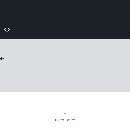
it
nach oben