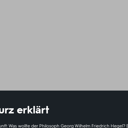
urz erklärt
rnunft: Was wollte der Philosoph Georg Wilhelm Friedrich Hegel? E