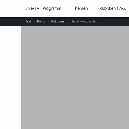
Hauptnavigation
Live-TV | Programm
Themen
Rubriken | A-Z
Sie
3sat
Kultur
Kulturzeit
Hegel - kurz erklärt
sind
hier: