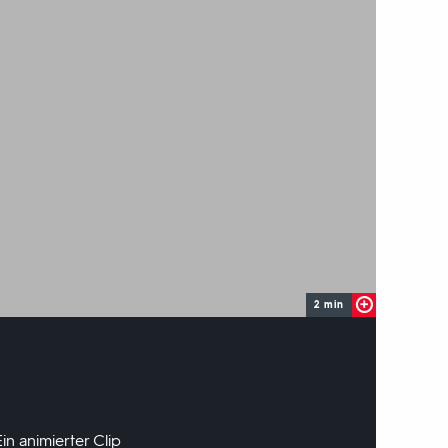
2 min
in animierter Clip