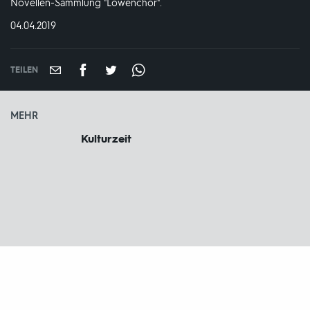
Novellen-Sammlung "Löwenchor".
DATUM:
04.04.2019
TEILEN
MEHR
Kulturzeit