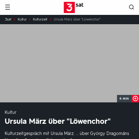
Hauptnavigation
3SAT
Sie
3sat
Kultur
Kulturzeit
Ursula März über "Löwenchor"
sind
hier:
4 min
Kultur
Ursula März über "Löwenchor"
Kulturzeitgespräch mit Ursula März: ... über György Dragománs