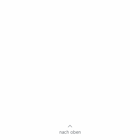
Fußbereich
mit
Inhaltsangabe
nach oben