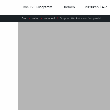
Hauptnavigation
Live-TV | Programm
Themen
Rubriken | A-Z
Sie
3sat
Kultur
Kulturzeit
Stephan Wackwitz zur Europwahl
sind
hier: