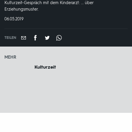
Kulturzeit-Gespräch mit dem Kinderarzt: ... über
Erziehungsmuster.
DATUM:
06.05.2019
TEILEN
MEHR
Kulturzeit