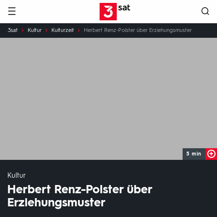
Hauptnavigation
3SAT
Sie
3sat
Kultur
Kulturzeit
Herbert Renz-Polster über Erziehungsmuster
sind
hier:
5 min
Kultur
Herbert Renz-Polster über
Erziehungsmuster