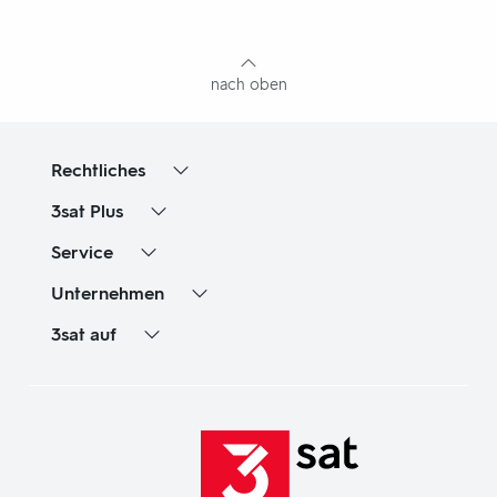
mit
Inhaltsangabe
nach oben
Rechtliches
3sat
Plus
Service
Unternehmen
3sat
auf