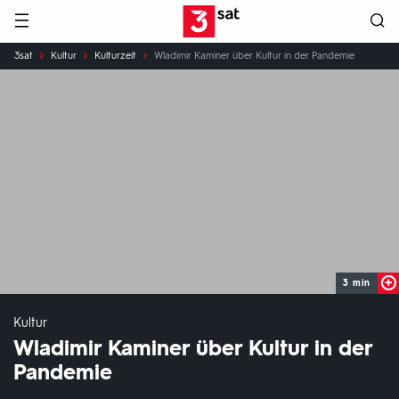
Hauptnavigation
3SAT
Sie
3sat
Kultur
Kulturzeit
Wladimir Kaminer über Kultur in der Pandemie
sind
hier:
3 min
Kultur
Wladimir Kaminer über Kultur in der
Pandemie