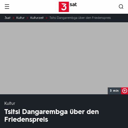
Hauptnavigation
3SAT
Sie
3sat
Kultur
Kulturzeit
Tsitsi Dangarembga über den Friedenspreis
sind
hier:
5 min
Kultur
Tsitsi Dangarembga über den
Friedenspreis