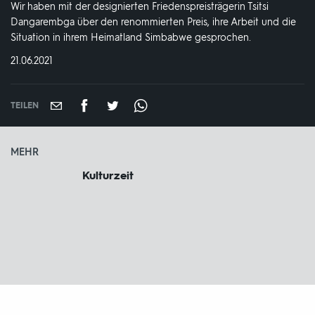
Wir haben mit der designierten Friedenspreisträgerin Tsitsi
Dangarembga über den renommierten Preis, ihre Arbeit und die
Situation in ihrem Heimatland Simbabwe gesprochen.
DATUM:
21.06.2021
TEILEN
MEHR
Kulturzeit