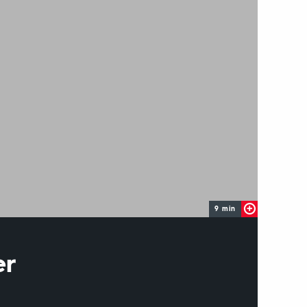
9 min
er