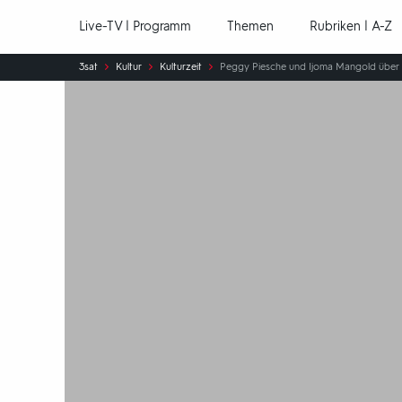
Hauptnavigation
Live-TV | Programm
Themen
Rubriken | A-Z
Sie
3sat
Kultur
Kulturzeit
Peggy Piesche und Ijoma Mangold über Id
sind
hier: