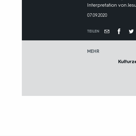
Interpretation von Jes
DATUM:
07.09.2020
TEILEN
MEHR
Kulturze
Fußbereich
mit
Inhaltsangabe