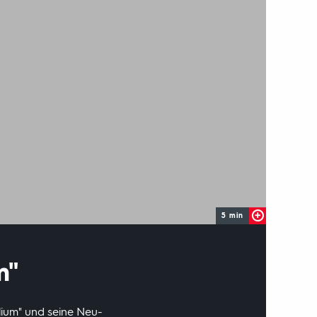
5 min
m"
lium" und seine Neu-