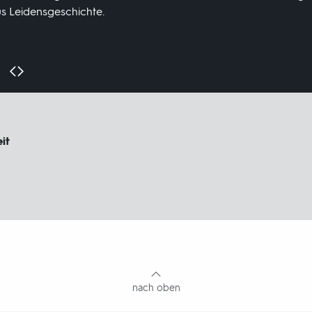
us Leidensgeschichte.
it
nach oben