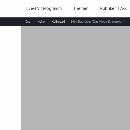
Hauptnavigation
Live-TV | Programm
Themen
Rubriken | A-Z
Sie
3sat
Kultur
Kulturzeit
Milo Rau über "Das Neue Evangelium"
sind
hier: