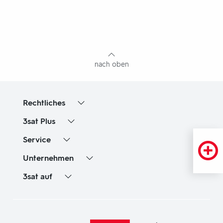
Fußbereich
mit
Inhaltsangabe
nach oben
Rechtliches
3sat
Plus
Service
Unternehmen
3sat
auf