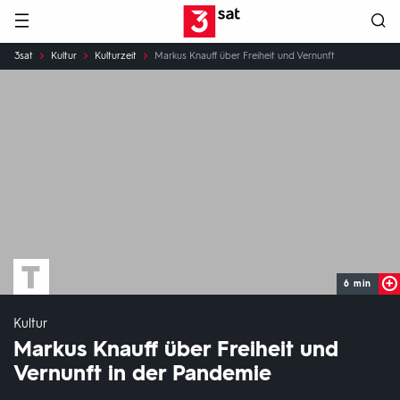
Hauptnavigation
3SAT
Sie
3sat
Kultur
Kulturzeit
Markus Knauff über Freiheit und Vernunft
sind
hier:
6 min
Kultur
Markus Knauff über Freiheit und
Vernunft in der Pandemie