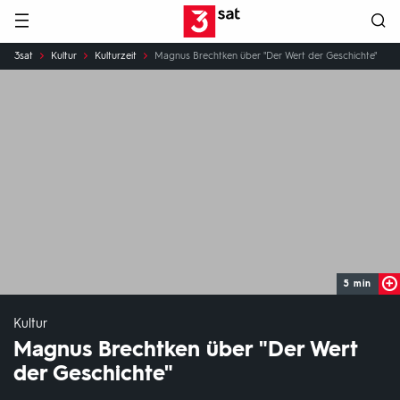
Hauptnavigation
3SAT
Sie
3sat
Kultur
Kulturzeit
Magnus Brechtken über "Der Wert der Geschichte"
sind
hier:
5 min
Kultur
Magnus Brechtken über "Der Wert
der Geschichte"