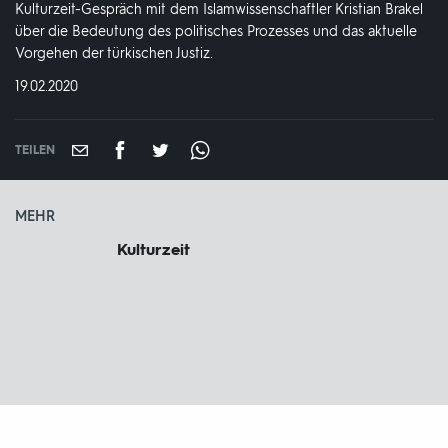
Kulturzeit-Gespräch mit dem Islamwissenschaftler Kristian Brakel
über die Bedeutung des politisches Prozesses und das aktuelle
Vorgehen der türkischen Justiz.
DATUM:
19.02.2020
TEILEN
MEHR
Kulturzeit