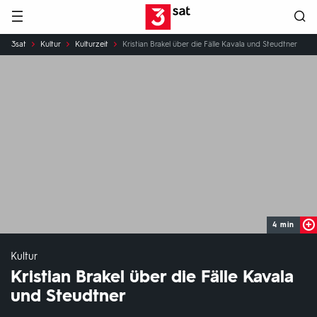
Hauptnavigation
3SAT
Sie
3sat
Kultur
Kulturzeit
Kristian Brakel über die Fälle Kavala und Steudtner
sind
hier:
4 min
Kultur
Kristian Brakel über die Fälle Kavala
und Steudtner