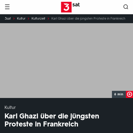
Hauptnavigation
3SAT
Sie
3sat
Kultur
Kulturzeit
Karl Ghazi über die jüngsten Proteste in Frankreich
sind
hier:
6 min
Kultur
Karl Ghazi über die jüngsten
Proteste in Frankreich