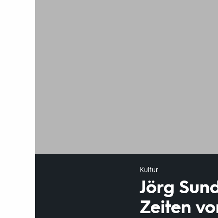
Kultur
Jörg Sun
Zeiten v