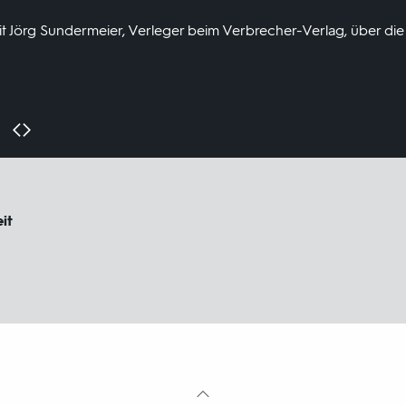
it Jörg Sundermeier, Verleger beim Verbrecher-Verlag, über di
it