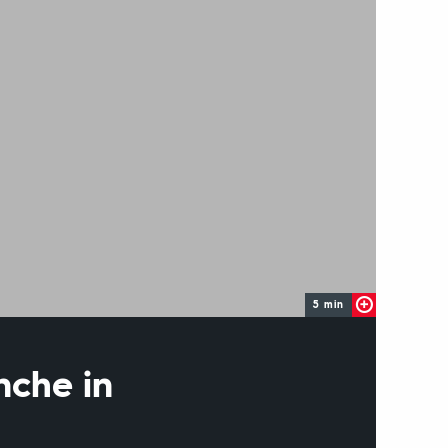
5 min
nche in