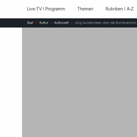
Hauptnavigation
Live-TV | Programm
Themen
Rubriken | A-Z
Sie
3sat
Kultur
Kulturzeit
Jörg Sundermeier über die Buchbranche 
sind
hier: