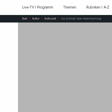
Hauptnavigation
Live-TV | Programm
Themen
Rubriken | A-Z
Sie
3sat
Kultur
Kulturzeit
Ina Schmidt über Verantwortung
sind
hier: