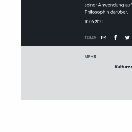
seiner Anwendung auf 
Philosophin darüber.
DATUM:
10.05.2021
TEILEN
MEHR
Kulturze