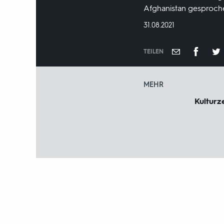
Afghanistan gesproch
DATUM:
31.08.2021
TEILEN
MEHR
Kulturze