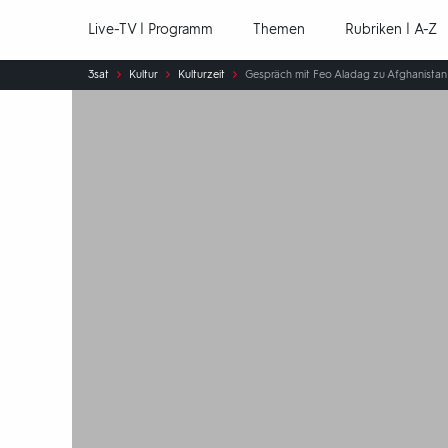
Hauptnavigation
Live-TV | Programm
Themen
Rubriken | A-Z
Sie
3sat
Kultur
Kulturzeit
Gespräch mit Feo Aladag zu Afghanistan
sind
hier: