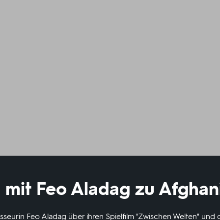
 mit Feo Aladag zu Afghan
sseurin Feo Aladag über ihren Spielfilm "Zwischen Welten" und d