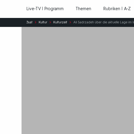
Hauptnavigation
Live-TV | Programm
Themen
Rubriken | A-Z
Sie
3sat
Kultur
Kulturzeit
Ali Sadrzadeh über die aktuelle Lage im I
sind
hier: