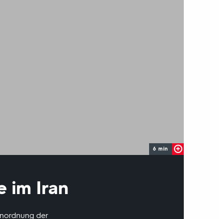
6 min
e im Iran
Einordnung der