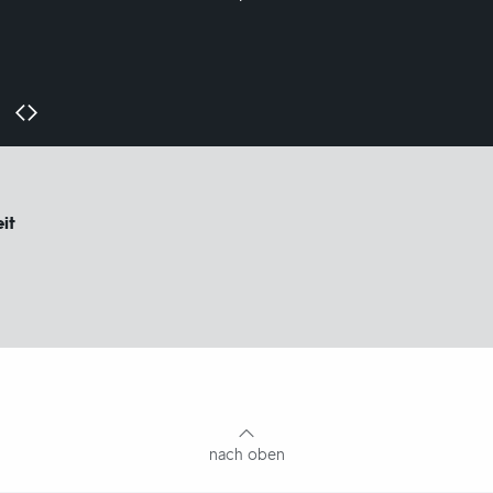
it
nach oben