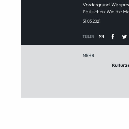
Vordergrund. Wir spre
Politischen. Wie die M
DATUM:
31.03.2021
TEILEN
MEHR
Kulturze