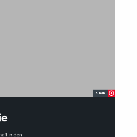
5 min
ie
aft in den