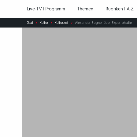
Hauptnavigation
Live-TV | Programm
Themen
Rubriken | A-Z
Sie
3sat
Kultur
Kulturzeit
Alexander Bogner über Expertokratie
sind
hier: