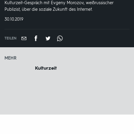
Kulturzeit-Gespräch mit Evgeny Morozov, weißrussischer
Publizist, über die soziale Zukunft des Internet.
DATUM:
30.10.2019
TEILEN
MEHR
Kulturzeit
Fußbereich
mit
Inhaltsangabe