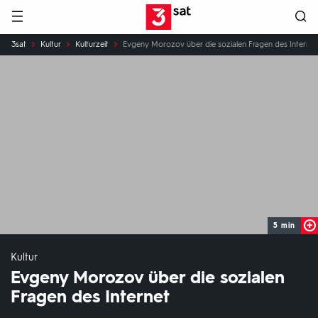
Hauptnavigation
3SAT
Sie
3sat
Kultur
Kulturzeit
Evgeny Morozov über die sozialen Fragen des Internet
sind
hier:
5 min
Kultur
Evgeny Morozov über die sozialen
Fragen des Internet