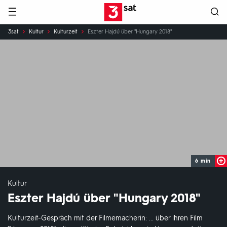
Hauptnavigation
3SAT
Sie
3sat
Kultur
Kulturzeit
Eszter Hajdú über "Hungary 2018"
sind
hier:
6 min
Kultur
Eszter Hajdú über "Hungary 2018"
Kulturzeit-Gespräch mit der Filmemacherin: ... über ihren Film