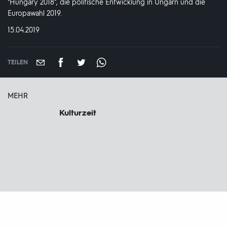
"Hungary 2018", die politische Entwicklung in Ungarn und die
Europawahl 2019.
DATUM:
15.04.2019
TEILEN
MEHR
Kulturzeit