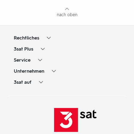
Inhaltsangabe
nach oben
Rechtliches
3sat
Plus
Service
Unternehmen
3sat
auf