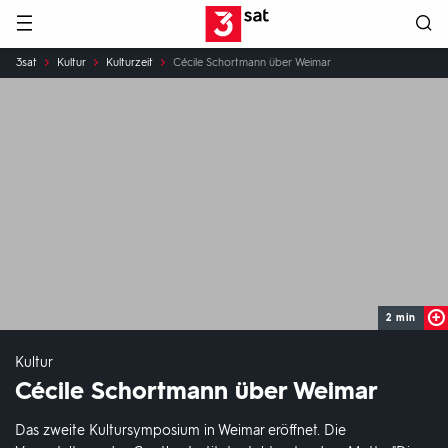
Hauptnavigation
3SAT
Sie
3sat
Kultur
Kulturzeit
Cécile Schortmann über Weimar
sind
hier:
2 min
Kultur
Cécile Schortmann über Weimar
Das zweite Kultursymposium in Weimar eröffnet. Die