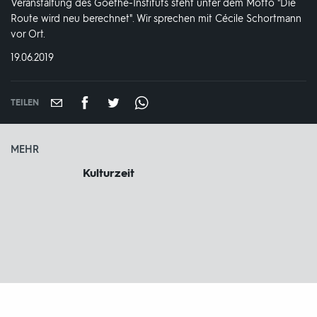
Veranstaltung des Goethe-Instituts steht unter dem Motto "Die
Route wird neu berechnet". Wir sprechen mit Cécile Schortmann
vor Ort.
DATUM:
19.06.2019
TEILEN
MEHR
Kulturzeit
Fußbereich
mit