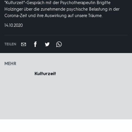
"Kulturzeit"-Gespräch mit der Psychotherapeutin Brigitte
Holzinger über die zunehmende psychische Belastung in der
Corona-Zeit und ihre Auswirkung auf unsere Träume.
DATUM:
14.10.2020
TEILEN
MEHR
Kulturzeit