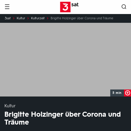
Hauptnavigation
3SAT
Sie
3sat
Kultur
Kulturzeit
Brigitte Holzinger über Corona und Träume
sind
hier:
5 min
Kultur
Brigitte Holzinger über Corona und
Träume