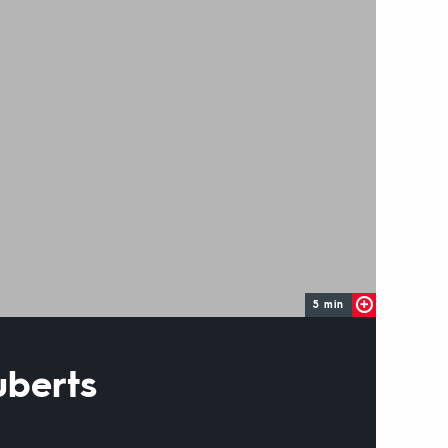
5 min
uberts