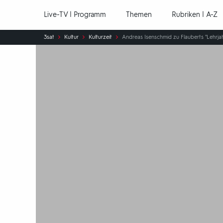
Hauptnavigation
Live-TV | Programm
Themen
Rubriken | A-Z
Sie
3sat
Kultur
Kulturzeit
Andreas Isenschmid zu Flauberts "Lehrjah
sind
hier: