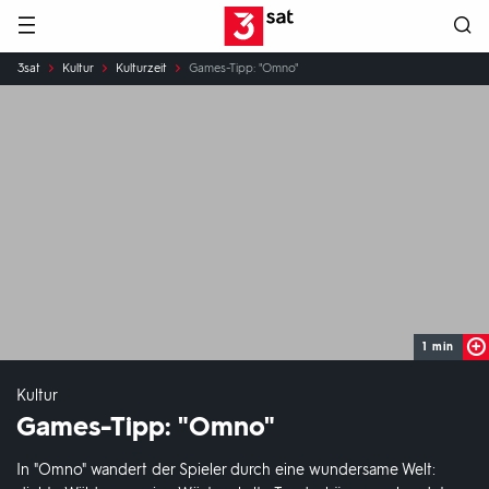
Hauptnavigation
3SAT
Sie
3sat
Kultur
Kulturzeit
Games-Tipp: "Omno"
sind
hier:
1 min
Kultur
Games-Tipp: "Omno"
In "Omno" wandert der Spieler durch eine wundersame Welt: