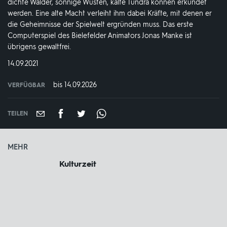
dichte Wälder, sonnige Wüsten, kalte Tundra können erkundet
werden. Eine alte Macht verleiht ihm dabei Kräfte, mit denen er
die Geheimnisse der Spielwelt ergründen muss. Das erste
Computerspiel des Bielefelder Animators Jonas Manke ist
übrigens gewaltfrei.
DATUM:
14.09.2021
bis 14.09.2026
VERFÜGBAR
weltweit
VERFÜGBAR
BIS:
TEILEN
MEHR
Kulturzeit